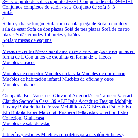
3+1
Conjunto de sofás conjunto 3+3+1
Conjunto de sofá 3+3+1+1
Conjuntos completos de salón / sets
Conjunto de sofá 3+3
Sofás
Sillón y chaise longue
Sofá cama / sofá plegable
Sofá redondo y
sala de estar
Sofá de dos plazas
Sofá de tres plazas
Sofá de cuatro
plazas
Sofás grandes
Taburetes y baúles
Sofás y mesas de esquina
Mesas de centro
Mesas auxiliares y revisteros
Juegos de esquinas en
forma de L
Conjuntos de esquinas en forma de U
Heces
Muebles clasicos
Muebles de comedor
Muebles en la sala
Muebles de dormitorio
Muebles de habitación infantil
Muebles de oficina y otros
Muebles italianos
Compañía Ben
Vaccarica Giovanni
Arredoclásico
Tarocco Vaccari
Claudio Saoncella
Casa+39
ALF Italia
Accadueo Design
Mobilpiu
Luxury
Boiserie Italia
Frezza
Mobilificio AG
Bizzotto
Estilo Elisa
F.lli Bubola
Faber
Marzorati
Prianera
Bellavista Collection
Estro
Collezioni
Giuliacasa
Muebles de sala de estar
Librerías y estantes
Muebles completos para el salón
Sillones y