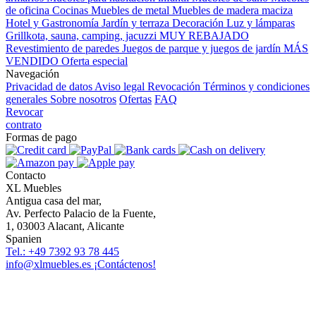
de oficina
Cocinas
Muebles de metal
Muebles de madera maciza
Hotel y Gastronomía
Jardín y terraza
Decoración
Luz y lámparas
Grillkota, sauna, camping, jacuzzi
MUY REBAJADO
Revestimiento de paredes
Juegos de parque y juegos de jardín
MÁS
VENDIDO
Oferta especial
Navegación
Privacidad de datos
Aviso legal
Revocación
Términos y condiciones
generales
Sobre nosotros
Ofertas
FAQ
Revocar
contrato
Formas de pago
Contacto
XL Muebles
Antigua casa del mar,
Av. Perfecto Palacio de la Fuente,
1, 03003 Alacant, Alicante
Spanien
Tel.: +49 7392 93 78 445
info@xlmuebles.es
¡Contáctenos!