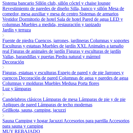
Sistema bancario
Sillón club, sillón cóctel y chaise lounge
Revestimiento de paredes de diseño
Silla, banco y sillón
Mesa de
comedor, mesa auxiliar y mesa de centro
Sistemas de armarios
Vestidor
Dormitorio de hotel
Sala de hotel
Pared de agua LED y
columnas
Muebles a medida, restauración y tapizado
Jardín y terraza
Fuente de piedra
Cuencos, jarrones, jardineras
Columnas y soportes
Esculturas y estatuas
Muebles de jardín
XXL Animales a tamaño
real
Figuras de animales de jardín
Figuras y esculturas de jardín
Vallas, barandillas y puertas
Piedra natural y mármol
Decoración
Figuras, estatuas y esculturas
Espejo de pared y de pie
Jarrones y
cuencos
Decoración de pared
Columnas de agua y paredes de agua
Columnas y molduras
Muebles Medusa
Porta flores
Luz y lámparas
Candelabros clásicos
Lámparas de mesa
Lámparas de pie y de pie
Apliques de pared
Lámparas de techo modernas
Grillkota, sauna, camping, jacuzzi
Sauna
Camping y hogar
Jacuzzi
Accesorios para parrilla
Accesorios
para sauna y camping
MUY REBAJADO