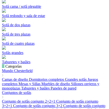
Sofá cama / sofá plegable
Sofá redondo y sala de estar
Sofá de dos plazas
Sofá de tres plazas
Sofá de cuatro plazas
Sofás grandes
Taburetes y baúles
Categorías
Mundo Chesterfield
Camas de diseño
Dormitorios completos
Grandes sofás
Juegos
completos
Mesas y Sillas
Muebles de diseño
Sillones orejeros y
monoplazas
Taburetes y baúles
Paneles de pared
Conjuntos de sofás
Conjunto de sofás conjunto 2+2+1
Conjunto de sofás conjunto
3+2+1
Conjunto de sofás conjunto 3+2
Conjunto de sofás conjunto