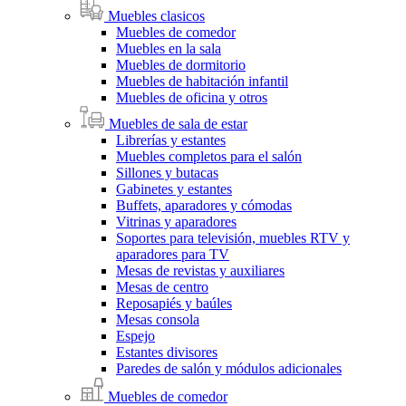
Muebles clasicos
Muebles de comedor
Muebles en la sala
Muebles de dormitorio
Muebles de habitación infantil
Muebles de oficina y otros
Muebles de sala de estar
Librerías y estantes
Muebles completos para el salón
Sillones y butacas
Gabinetes y estantes
Buffets, aparadores y cómodas
Vitrinas y aparadores
Soportes para televisión, muebles RTV y
aparadores para TV
Mesas de revistas y auxiliares
Mesas de centro
Reposapiés y baúles
Mesas consola
Espejo
Estantes divisores
Paredes de salón y módulos adicionales
Muebles de comedor