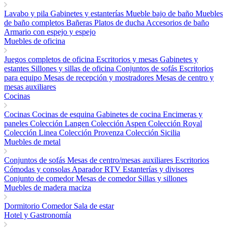
Lavabo y pila
Gabinetes y estanterías
Mueble bajo de baño
Muebles
de baño completos
Bañeras
Platos de ducha
Accesorios de baño
Armario con espejo y espejo
Muebles de oficina
Juegos completos de oficina
Escritorios y mesas
Gabinetes y
estantes
Sillones y sillas de oficina
Conjuntos de sofás
Escritorios
para equipo
Mesas de recepción y mostradores
Mesas de centro y
mesas auxiliares
Cocinas
Cocinas
Cocinas de esquina
Gabinetes de cocina
Encimeras y
paneles
Colección Langen
Colección Aspen
Colección Royal
Colección Linea
Colección Provenza
Colección Sicilia
Muebles de metal
Conjuntos de sofás
Mesas de centro/mesas auxiliares
Escritorios
Cómodas y consolas
Aparador RTV
Estanterías y divisores
Conjunto de comedor
Mesas de comedor
Sillas y sillones
Muebles de madera maciza
Dormitorio
Comedor
Sala de estar
Hotel y Gastronomía