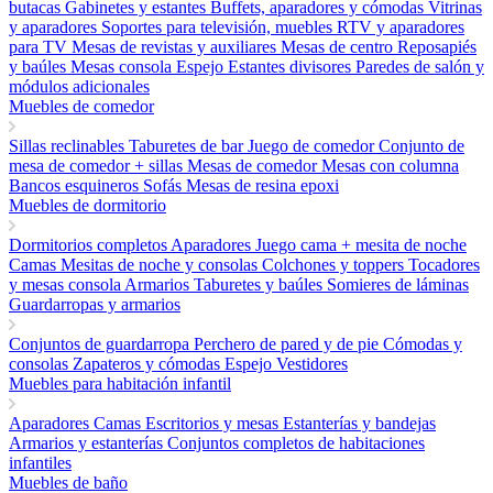
butacas
Gabinetes y estantes
Buffets, aparadores y cómodas
Vitrinas
y aparadores
Soportes para televisión, muebles RTV y aparadores
para TV
Mesas de revistas y auxiliares
Mesas de centro
Reposapiés
y baúles
Mesas consola
Espejo
Estantes divisores
Paredes de salón y
módulos adicionales
Muebles de comedor
Sillas reclinables
Taburetes de bar
Juego de comedor
Conjunto de
mesa de comedor + sillas
Mesas de comedor
Mesas con columna
Bancos esquineros
Sofás
Mesas de resina epoxi
Muebles de dormitorio
Dormitorios completos
Aparadores
Juego cama + mesita de noche
Camas
Mesitas de noche y consolas
Colchones y toppers
Tocadores
y mesas consola
Armarios
Taburetes y baúles
Somieres de láminas
Guardarropas y armarios
Conjuntos de guardarropa
Perchero de pared y de pie
Cómodas y
consolas
Zapateros y cómodas
Espejo
Vestidores
Muebles para habitación infantil
Aparadores
Camas
Escritorios y mesas
Estanterías y bandejas
Armarios y estanterías
Conjuntos completos de habitaciones
infantiles
Muebles de baño