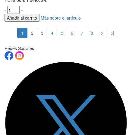
1 319.00 €
1 049.00 €
-
+
Añadir al carrito
Más sobre el artículo
1
2
3
4
5
6
7
8
>
>|
Redes Sociales