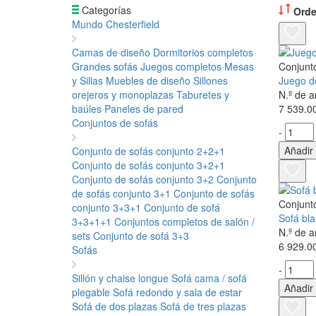
Categorías
Orde
Mundo Chesterfield
Camas de diseño
Dormitorios completos
Grandes sofás
Juegos completos
Mesas
Conjunt
y Sillas
Muebles de diseño
Sillones
Juego d
orejeros y monoplazas
Taburetes y
N.º de 
baúles
Paneles de pared
7 539.0
Conjuntos de sofás
-
Añadir 
Conjunto de sofás conjunto 2+2+1
Conjunto de sofás conjunto 3+2+1
Conjunto de sofás conjunto 3+2
Conjunto
de sofás conjunto 3+1
Conjunto de sofás
Conjunt
conjunto 3+3+1
Conjunto de sofá
Sofá bl
3+3+1+1
Conjuntos completos de salón /
N.º de 
sets
Conjunto de sofá 3+3
6 929.0
Sofás
-
Sillón y chaise longue
Sofá cama / sofá
Añadir 
plegable
Sofá redondo y sala de estar
Sofá de dos plazas
Sofá de tres plazas