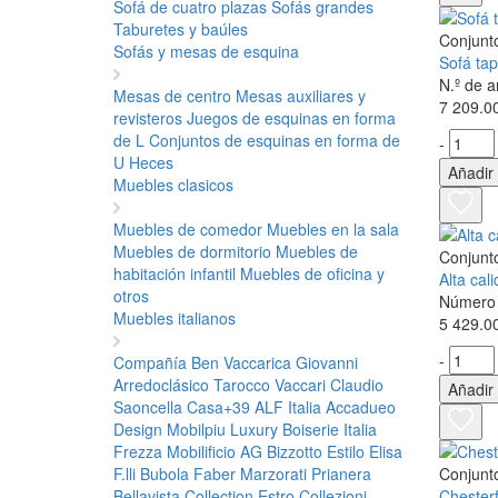
Sofá de cuatro plazas
Sofás grandes
Taburetes y baúles
Conjunt
Sofás y mesas de esquina
Sofá ta
N.º de 
Mesas de centro
Mesas auxiliares y
7 209.0
revisteros
Juegos de esquinas en forma
de L
Conjuntos de esquinas en forma de
-
U
Heces
Añadir 
Muebles clasicos
Muebles de comedor
Muebles en la sala
Muebles de dormitorio
Muebles de
Conjunt
habitación infantil
Muebles de oficina y
Alta cal
otros
Número 
Muebles italianos
5 429.0
-
Compañía Ben
Vaccarica Giovanni
Arredoclásico
Tarocco Vaccari
Claudio
Añadir 
Saoncella
Casa+39
ALF Italia
Accadueo
Design
Mobilpiu Luxury
Boiserie Italia
Frezza
Mobilificio AG
Bizzotto
Estilo Elisa
F.lli Bubola
Faber
Marzorati
Prianera
Conjunt
Bellavista Collection
Estro Collezioni
Chesterf