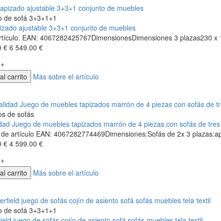
o de sofá 3+3+1+1
pizado ajustable 3+3+1 conjunto de muebles
artículo. EAN: 4067282425767DimensionesDimensiones 3 plazas230 x 
0 €
6 549.00 €
+
al carrito
Más sobre el artículo
os de sofás
idad Juego de muebles tapizados marrón de 4 piezas con sofás de tres p
de artículo EAN: 4067282774469Dimensiones:Sofás de 2x 3 plazas:ap
0 €
4 599.00 €
+
al carrito
Más sobre el artículo
o de sofá 3+3+1+1
ield juego de sofás cojín de asiento sofá sofás muebles tela textil