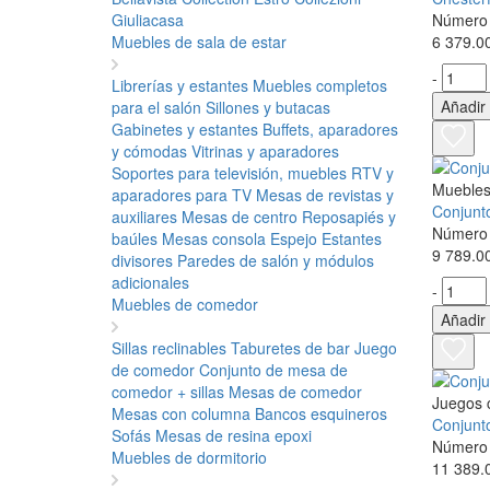
Giuliacasa
Número 
Muebles de sala de estar
6 379.0
-
Librerías y estantes
Muebles completos
Añadir 
para el salón
Sillones y butacas
Gabinetes y estantes
Buffets, aparadores
y cómodas
Vitrinas y aparadores
Soportes para televisión, muebles RTV y
Muebles 
aparadores para TV
Mesas de revistas y
Conjunto
auxiliares
Mesas de centro
Reposapiés y
Número 
baúles
Mesas consola
Espejo
Estantes
9 789.0
divisores
Paredes de salón y módulos
adicionales
-
Muebles de comedor
Añadir 
Sillas reclinables
Taburetes de bar
Juego
de comedor
Conjunto de mesa de
comedor + sillas
Mesas de comedor
Juegos 
Mesas con columna
Bancos esquineros
Conjunto
Sofás
Mesas de resina epoxi
Número 
Muebles de dormitorio
11 389.