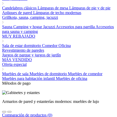
Candelabros clásicos
Lámparas de mesa
Lámparas de pie y de pie
Apliques de pared
Lámparas de techo modernas
Grillkota, sauna, camping, jacuzzi
Sauna
Camping y hogar
Jacuzzi
Accesorios para parrilla
Accesorios
para sauna y camping
MUY REBAJADO
Sala de estar
dormitorio
Comedor
Oficina
Revestimiento de paredes
Juegos de parque y juegos de jardín
MÁS VENDIDO
Oferta especial
Muebles de sala
Muebles de dormitorio
Muebles de comedor
Muebles para habitación infantil
Muebles de oficina
Métodos de pago
Armarios de pared y estanterías modernos: muebles de lujo
Comparación de productos (0)