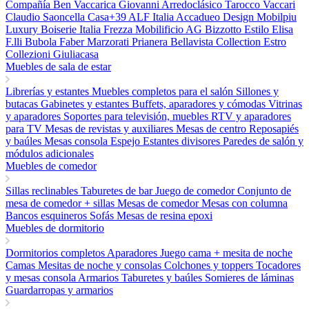
Compañía Ben
Vaccarica Giovanni
Arredoclásico
Tarocco Vaccari
Claudio Saoncella
Casa+39
ALF Italia
Accadueo Design
Mobilpiu
Luxury
Boiserie Italia
Frezza
Mobilificio AG
Bizzotto
Estilo Elisa
F.lli Bubola
Faber
Marzorati
Prianera
Bellavista Collection
Estro
Collezioni
Giuliacasa
Muebles de sala de estar
Librerías y estantes
Muebles completos para el salón
Sillones y
butacas
Gabinetes y estantes
Buffets, aparadores y cómodas
Vitrinas
y aparadores
Soportes para televisión, muebles RTV y aparadores
para TV
Mesas de revistas y auxiliares
Mesas de centro
Reposapiés
y baúles
Mesas consola
Espejo
Estantes divisores
Paredes de salón y
módulos adicionales
Muebles de comedor
Sillas reclinables
Taburetes de bar
Juego de comedor
Conjunto de
mesa de comedor + sillas
Mesas de comedor
Mesas con columna
Bancos esquineros
Sofás
Mesas de resina epoxi
Muebles de dormitorio
Dormitorios completos
Aparadores
Juego cama + mesita de noche
Camas
Mesitas de noche y consolas
Colchones y toppers
Tocadores
y mesas consola
Armarios
Taburetes y baúles
Somieres de láminas
Guardarropas y armarios