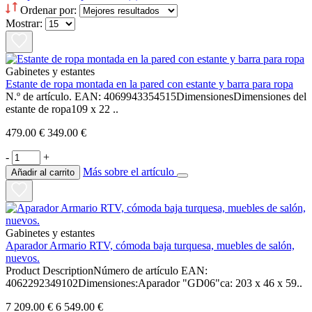
Ordenar por:
Mostrar:
Gabinetes y estantes
Estante de ropa montada en la pared con estante y barra para ropa
N.º de artículo. EAN: 4069943354515DimensionesDimensiones del
estante de ropa109 x 22 ..
479.00 €
349.00 €
-
+
Más sobre el artículo
Añadir al carrito
Gabinetes y estantes
Aparador Armario RTV, cómoda baja turquesa, muebles de salón,
nuevos.
Product DescriptionNúmero de artículo EAN:
4062292349102Dimensiones:Aparador "GD06"ca: 203 x 46 x 59..
7 209.00 €
6 549.00 €