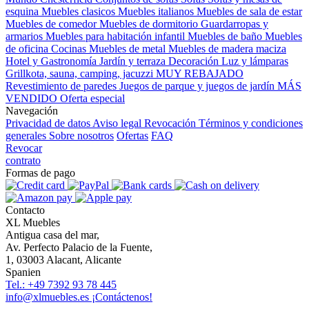
esquina
Muebles clasicos
Muebles italianos
Muebles de sala de estar
Muebles de comedor
Muebles de dormitorio
Guardarropas y
armarios
Muebles para habitación infantil
Muebles de baño
Muebles
de oficina
Cocinas
Muebles de metal
Muebles de madera maciza
Hotel y Gastronomía
Jardín y terraza
Decoración
Luz y lámparas
Grillkota, sauna, camping, jacuzzi
MUY REBAJADO
Revestimiento de paredes
Juegos de parque y juegos de jardín
MÁS
VENDIDO
Oferta especial
Navegación
Privacidad de datos
Aviso legal
Revocación
Términos y condiciones
generales
Sobre nosotros
Ofertas
FAQ
Revocar
contrato
Formas de pago
Contacto
XL Muebles
Antigua casa del mar,
Av. Perfecto Palacio de la Fuente,
1, 03003 Alacant, Alicante
Spanien
Tel.: +49 7392 93 78 445
info@xlmuebles.es
¡Contáctenos!