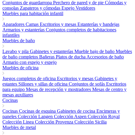
Conjuntos de guardarropa
Perchero de pared y de pie
Cómodas y
consolas
Zapateros y cómodas
Espejo
Vestidores
Muebles para habitación infantil
Aparadores
Camas
Escritorios y mesas
Estanterías y bandejas
Armarios y estanterías
Conjuntos completos de habitaciones
infantiles
Muebles de baño
Lavabo y pila
Gabinetes y estanterías
Mueble bajo de baño
Muebles
de baño completos
Bañeras
Platos de ducha
Accesorios de baño
Armario con espejo y espejo
Muebles de oficina
Juegos completos de oficina
Escritorios y mesas
Gabinetes y
estantes
Sillones y sillas de oficina
Conjuntos de sofás
Escritorios
para equipo
Mesas de recepción y mostradores
Mesas de centro y
mesas auxiliares
Cocinas
Cocinas
Cocinas de esquina
Gabinetes de cocina
Encimeras y
paneles
Colección Langen
Colección Aspen
Colección Royal
Colección Linea
Colección Provenza
Colección Sicilia
Muebles de metal