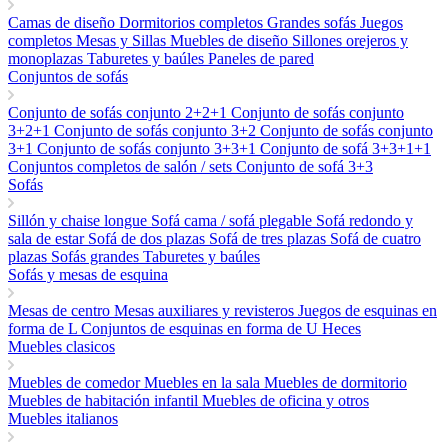
Camas de diseño
Dormitorios completos
Grandes sofás
Juegos
completos
Mesas y Sillas
Muebles de diseño
Sillones orejeros y
monoplazas
Taburetes y baúles
Paneles de pared
Conjuntos de sofás
Conjunto de sofás conjunto 2+2+1
Conjunto de sofás conjunto
3+2+1
Conjunto de sofás conjunto 3+2
Conjunto de sofás conjunto
3+1
Conjunto de sofás conjunto 3+3+1
Conjunto de sofá 3+3+1+1
Conjuntos completos de salón / sets
Conjunto de sofá 3+3
Sofás
Sillón y chaise longue
Sofá cama / sofá plegable
Sofá redondo y
sala de estar
Sofá de dos plazas
Sofá de tres plazas
Sofá de cuatro
plazas
Sofás grandes
Taburetes y baúles
Sofás y mesas de esquina
Mesas de centro
Mesas auxiliares y revisteros
Juegos de esquinas en
forma de L
Conjuntos de esquinas en forma de U
Heces
Muebles clasicos
Muebles de comedor
Muebles en la sala
Muebles de dormitorio
Muebles de habitación infantil
Muebles de oficina y otros
Muebles italianos