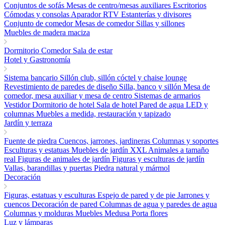
Conjuntos de sofás
Mesas de centro/mesas auxiliares
Escritorios
Cómodas y consolas
Aparador RTV
Estanterías y divisores
Conjunto de comedor
Mesas de comedor
Sillas y sillones
Muebles de madera maciza
Dormitorio
Comedor
Sala de estar
Hotel y Gastronomía
Sistema bancario
Sillón club, sillón cóctel y chaise lounge
Revestimiento de paredes de diseño
Silla, banco y sillón
Mesa de
comedor, mesa auxiliar y mesa de centro
Sistemas de armarios
Vestidor
Dormitorio de hotel
Sala de hotel
Pared de agua LED y
columnas
Muebles a medida, restauración y tapizado
Jardín y terraza
Fuente de piedra
Cuencos, jarrones, jardineras
Columnas y soportes
Esculturas y estatuas
Muebles de jardín
XXL Animales a tamaño
real
Figuras de animales de jardín
Figuras y esculturas de jardín
Vallas, barandillas y puertas
Piedra natural y mármol
Decoración
Figuras, estatuas y esculturas
Espejo de pared y de pie
Jarrones y
cuencos
Decoración de pared
Columnas de agua y paredes de agua
Columnas y molduras
Muebles Medusa
Porta flores
Luz y lámparas