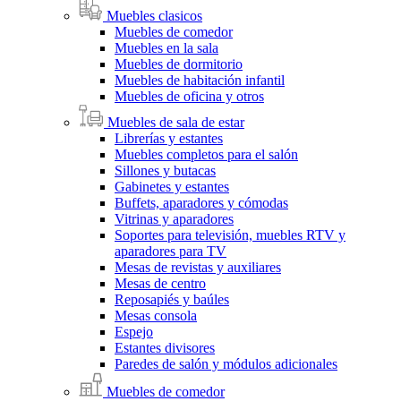
Muebles clasicos
Muebles de comedor
Muebles en la sala
Muebles de dormitorio
Muebles de habitación infantil
Muebles de oficina y otros
Muebles de sala de estar
Librerías y estantes
Muebles completos para el salón
Sillones y butacas
Gabinetes y estantes
Buffets, aparadores y cómodas
Vitrinas y aparadores
Soportes para televisión, muebles RTV y
aparadores para TV
Mesas de revistas y auxiliares
Mesas de centro
Reposapiés y baúles
Mesas consola
Espejo
Estantes divisores
Paredes de salón y módulos adicionales
Muebles de comedor