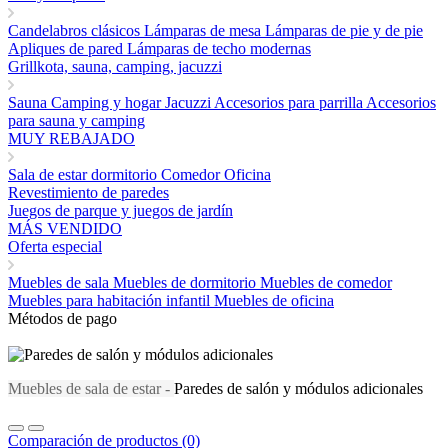
Candelabros clásicos
Lámparas de mesa
Lámparas de pie y de pie
Apliques de pared
Lámparas de techo modernas
Grillkota, sauna, camping, jacuzzi
Sauna
Camping y hogar
Jacuzzi
Accesorios para parrilla
Accesorios
para sauna y camping
MUY REBAJADO
Sala de estar
dormitorio
Comedor
Oficina
Revestimiento de paredes
Juegos de parque y juegos de jardín
MÁS VENDIDO
Oferta especial
Muebles de sala
Muebles de dormitorio
Muebles de comedor
Muebles para habitación infantil
Muebles de oficina
Métodos de pago
Muebles de sala de estar -
Paredes de salón y módulos adicionales
Comparación de productos (0)