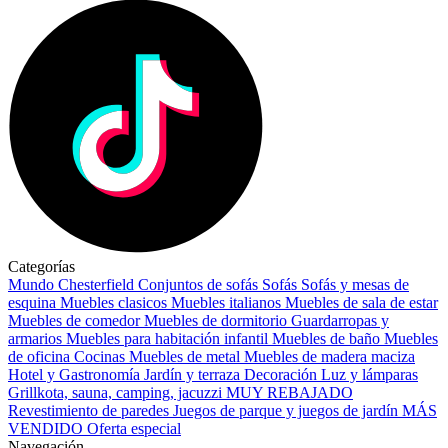
Categorías
Mundo Chesterfield
Conjuntos de sofás
Sofás
Sofás y mesas de
esquina
Muebles clasicos
Muebles italianos
Muebles de sala de estar
Muebles de comedor
Muebles de dormitorio
Guardarropas y
armarios
Muebles para habitación infantil
Muebles de baño
Muebles
de oficina
Cocinas
Muebles de metal
Muebles de madera maciza
Hotel y Gastronomía
Jardín y terraza
Decoración
Luz y lámparas
Grillkota, sauna, camping, jacuzzi
MUY REBAJADO
Revestimiento de paredes
Juegos de parque y juegos de jardín
MÁS
VENDIDO
Oferta especial
Navegación