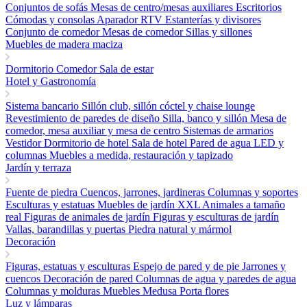
Conjuntos de sofás
Mesas de centro/mesas auxiliares
Escritorios
Cómodas y consolas
Aparador RTV
Estanterías y divisores
Conjunto de comedor
Mesas de comedor
Sillas y sillones
Muebles de madera maciza
Dormitorio
Comedor
Sala de estar
Hotel y Gastronomía
Sistema bancario
Sillón club, sillón cóctel y chaise lounge
Revestimiento de paredes de diseño
Silla, banco y sillón
Mesa de
comedor, mesa auxiliar y mesa de centro
Sistemas de armarios
Vestidor
Dormitorio de hotel
Sala de hotel
Pared de agua LED y
columnas
Muebles a medida, restauración y tapizado
Jardín y terraza
Fuente de piedra
Cuencos, jarrones, jardineras
Columnas y soportes
Esculturas y estatuas
Muebles de jardín
XXL Animales a tamaño
real
Figuras de animales de jardín
Figuras y esculturas de jardín
Vallas, barandillas y puertas
Piedra natural y mármol
Decoración
Figuras, estatuas y esculturas
Espejo de pared y de pie
Jarrones y
cuencos
Decoración de pared
Columnas de agua y paredes de agua
Columnas y molduras
Muebles Medusa
Porta flores
Luz y lámparas