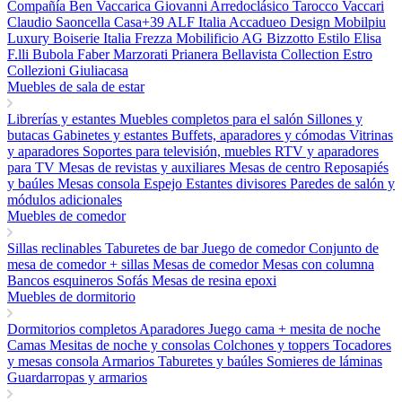
Compañía Ben
Vaccarica Giovanni
Arredoclásico
Tarocco Vaccari
Claudio Saoncella
Casa+39
ALF Italia
Accadueo Design
Mobilpiu
Luxury
Boiserie Italia
Frezza
Mobilificio AG
Bizzotto
Estilo Elisa
F.lli Bubola
Faber
Marzorati
Prianera
Bellavista Collection
Estro
Collezioni
Giuliacasa
Muebles de sala de estar
Librerías y estantes
Muebles completos para el salón
Sillones y
butacas
Gabinetes y estantes
Buffets, aparadores y cómodas
Vitrinas
y aparadores
Soportes para televisión, muebles RTV y aparadores
para TV
Mesas de revistas y auxiliares
Mesas de centro
Reposapiés
y baúles
Mesas consola
Espejo
Estantes divisores
Paredes de salón y
módulos adicionales
Muebles de comedor
Sillas reclinables
Taburetes de bar
Juego de comedor
Conjunto de
mesa de comedor + sillas
Mesas de comedor
Mesas con columna
Bancos esquineros
Sofás
Mesas de resina epoxi
Muebles de dormitorio
Dormitorios completos
Aparadores
Juego cama + mesita de noche
Camas
Mesitas de noche y consolas
Colchones y toppers
Tocadores
y mesas consola
Armarios
Taburetes y baúles
Somieres de láminas
Guardarropas y armarios