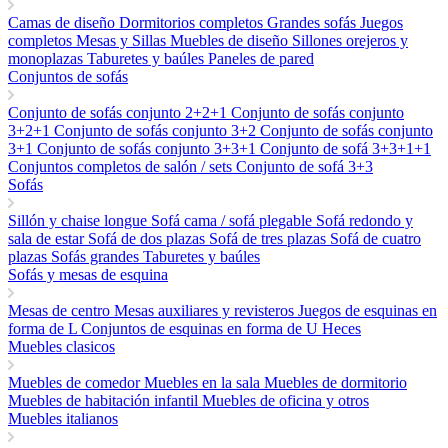
Camas de diseño
Dormitorios completos
Grandes sofás
Juegos
completos
Mesas y Sillas
Muebles de diseño
Sillones orejeros y
monoplazas
Taburetes y baúles
Paneles de pared
Conjuntos de sofás
Conjunto de sofás conjunto 2+2+1
Conjunto de sofás conjunto
3+2+1
Conjunto de sofás conjunto 3+2
Conjunto de sofás conjunto
3+1
Conjunto de sofás conjunto 3+3+1
Conjunto de sofá 3+3+1+1
Conjuntos completos de salón / sets
Conjunto de sofá 3+3
Sofás
Sillón y chaise longue
Sofá cama / sofá plegable
Sofá redondo y
sala de estar
Sofá de dos plazas
Sofá de tres plazas
Sofá de cuatro
plazas
Sofás grandes
Taburetes y baúles
Sofás y mesas de esquina
Mesas de centro
Mesas auxiliares y revisteros
Juegos de esquinas en
forma de L
Conjuntos de esquinas en forma de U
Heces
Muebles clasicos
Muebles de comedor
Muebles en la sala
Muebles de dormitorio
Muebles de habitación infantil
Muebles de oficina y otros
Muebles italianos