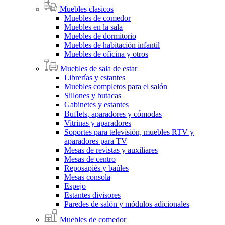
Muebles clasicos
Muebles de comedor
Muebles en la sala
Muebles de dormitorio
Muebles de habitación infantil
Muebles de oficina y otros
Muebles de sala de estar
Librerías y estantes
Muebles completos para el salón
Sillones y butacas
Gabinetes y estantes
Buffets, aparadores y cómodas
Vitrinas y aparadores
Soportes para televisión, muebles RTV y
aparadores para TV
Mesas de revistas y auxiliares
Mesas de centro
Reposapiés y baúles
Mesas consola
Espejo
Estantes divisores
Paredes de salón y módulos adicionales
Muebles de comedor