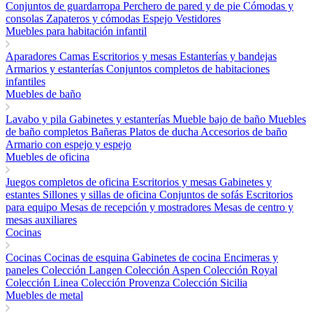
Conjuntos de guardarropa
Perchero de pared y de pie
Cómodas y
consolas
Zapateros y cómodas
Espejo
Vestidores
Muebles para habitación infantil
Aparadores
Camas
Escritorios y mesas
Estanterías y bandejas
Armarios y estanterías
Conjuntos completos de habitaciones
infantiles
Muebles de baño
Lavabo y pila
Gabinetes y estanterías
Mueble bajo de baño
Muebles
de baño completos
Bañeras
Platos de ducha
Accesorios de baño
Armario con espejo y espejo
Muebles de oficina
Juegos completos de oficina
Escritorios y mesas
Gabinetes y
estantes
Sillones y sillas de oficina
Conjuntos de sofás
Escritorios
para equipo
Mesas de recepción y mostradores
Mesas de centro y
mesas auxiliares
Cocinas
Cocinas
Cocinas de esquina
Gabinetes de cocina
Encimeras y
paneles
Colección Langen
Colección Aspen
Colección Royal
Colección Linea
Colección Provenza
Colección Sicilia
Muebles de metal