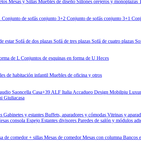
etos
Mesas y Sillas
Muebles de diseño
Sillones orejeros y monoplazas
1
Conjunto de sofás conjunto 3+2
Conjunto de sofás conjunto 3+1
Conj
de estar
Sofá de dos plazas
Sofá de tres plazas
Sofá de cuatro plazas
So
forma de L
Conjuntos de esquinas en forma de U
Heces
es de habitación infantil
Muebles de oficina y otros
audio Saoncella
Casa+39
ALF Italia
Accadueo Design
Mobilpiu Luxu
ni
Giuliacasa
as
Gabinetes y estantes
Buffets, aparadores y cómodas
Vitrinas y apara
esas consola
Espejo
Estantes divisores
Paredes de salón y módulos adi
a de comedor + sillas
Mesas de comedor
Mesas con columna
Bancos 