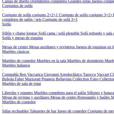
Camas de diseño
Dormitorios completos
Grandes sofás
Juegos compl
Conjuntos de sofás
Conjunto de sofás conjunto 2+2+1
Conjunto de sofás conjunto 3+2+
completos de salón / sets
Conjunto de sofá 3+3
Sofás
Sillón y chaise longue
Sofá cama / sofá plegable
Sofá redondo y sala 
Sofás y mesas de esquina
Mesas de centro
Mesas auxiliares y revisteros
Juegos de esquinas en 
Muebles clasicos
Muebles de comedor
Muebles en la sala
Muebles de dormitorio
Muebl
Muebles italianos
Compañía Ben
Vaccarica Giovanni
Arredoclásico
Tarocco Vaccari
Cl
Bubola
Faber
Marzorati
Prianera
Bellavista Collection
Estro Collezio
Muebles de sala de estar
Librerías y estantes
Muebles completos para el salón
Sillones y butac
Mesas de revistas y auxiliares
Mesas de centro
Reposapiés y baúles
M
Muebles de comedor
Sillas reclinables
Taburetes de bar
Juego de comedor
Conjunto de mes