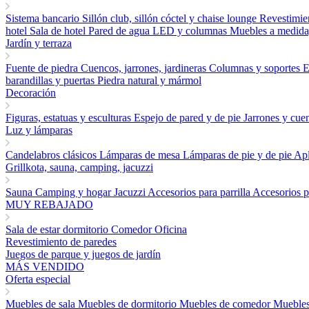
Sistema bancario
Sillón club, sillón cóctel y chaise lounge
Revestimie
hotel
Sala de hotel
Pared de agua LED y columnas
Muebles a medida,
Jardín y terraza
Fuente de piedra
Cuencos, jarrones, jardineras
Columnas y soportes
E
barandillas y puertas
Piedra natural y mármol
Decoración
Figuras, estatuas y esculturas
Espejo de pared y de pie
Jarrones y cu
Luz y lámparas
Candelabros clásicos
Lámparas de mesa
Lámparas de pie y de pie
Apl
Grillkota, sauna, camping, jacuzzi
Sauna
Camping y hogar
Jacuzzi
Accesorios para parrilla
Accesorios p
MUY REBAJADO
Sala de estar
dormitorio
Comedor
Oficina
Revestimiento de paredes
Juegos de parque y juegos de jardín
MÁS VENDIDO
Oferta especial
Muebles de sala
Muebles de dormitorio
Muebles de comedor
Muebles 