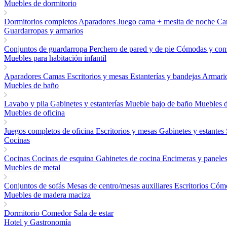
Muebles de dormitorio
Dormitorios completos
Aparadores
Juego cama + mesita de noche
Ca
Guardarropas y armarios
Conjuntos de guardarropa
Perchero de pared y de pie
Cómodas y con
Muebles para habitación infantil
Aparadores
Camas
Escritorios y mesas
Estanterías y bandejas
Armario
Muebles de baño
Lavabo y pila
Gabinetes y estanterías
Mueble bajo de baño
Muebles 
Muebles de oficina
Juegos completos de oficina
Escritorios y mesas
Gabinetes y estantes
Cocinas
Cocinas
Cocinas de esquina
Gabinetes de cocina
Encimeras y panele
Muebles de metal
Conjuntos de sofás
Mesas de centro/mesas auxiliares
Escritorios
Cómo
Muebles de madera maciza
Dormitorio
Comedor
Sala de estar
Hotel y Gastronomía