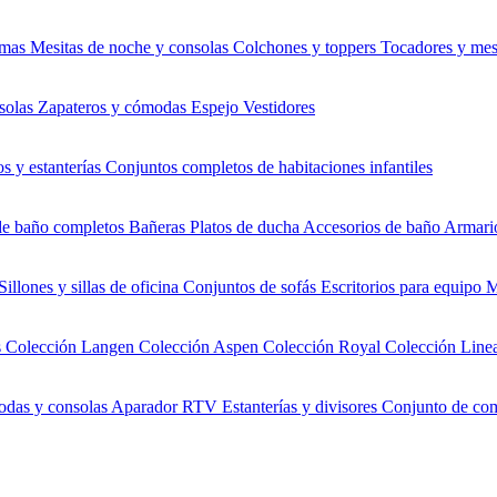
mas
Mesitas de noche y consolas
Colchones y toppers
Tocadores y mes
solas
Zapateros y cómodas
Espejo
Vestidores
s y estanterías
Conjuntos completos de habitaciones infantiles
de baño completos
Bañeras
Platos de ducha
Accesorios de baño
Armario
Sillones y sillas de oficina
Conjuntos de sofás
Escritorios para equipo
M
s
Colección Langen
Colección Aspen
Colección Royal
Colección Line
das y consolas
Aparador RTV
Estanterías y divisores
Conjunto de co