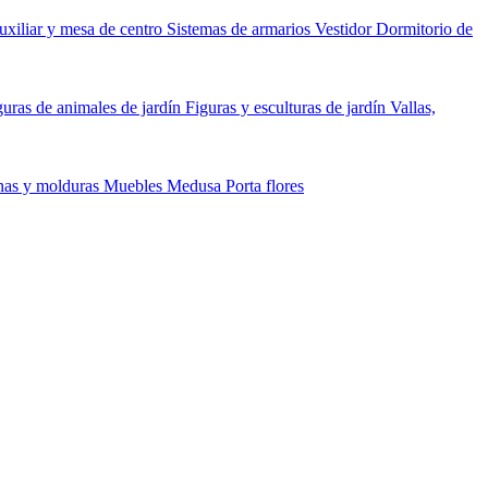
xiliar y mesa de centro
Sistemas de armarios Vestidor
Dormitorio de
guras de animales de jardín
Figuras y esculturas de jardín
Vallas,
as y molduras
Muebles Medusa
Porta flores