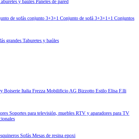
Taburetes y baúles
Paneles de pared
unto de sofás conjunto 3+3+1
Conjunto de sofá 3+3+1+1
Conjuntos
fás grandes
Taburetes y baúles
ry
Boiserie Italia
Frezza
Mobilificio AG
Bizzotto
Estilo Elisa
F.lli
dores
Soportes para televisión, muebles RTV y aparadores para TV
cionales
esquineros
Sofás
Mesas de resina epoxi