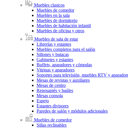
Muebles clasicos
Muebles de comedor
Muebles en la sala
Muebles de dormitorio
Muebles de habitación infantil
Muebles de oficina y otros
Muebles de sala de estar
Librerías y estantes
Muebles completos para el salón
Sillones y butacas
Gabinetes y estantes
Buffets, aparadores y cómodas
Vitrinas y aparadores
Soportes para televisión, muebles RTV y aparado
Mesas de revistas y auxiliares
Mesas de centro
Reposapiés y baúles
Mesas consola
Espejo
Estantes divisores
Paredes de salón y módulos adicionales
Muebles de comedor
Sillas reclinables