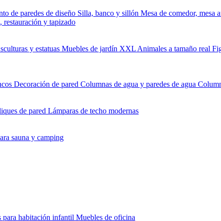
nto de paredes de diseño
Silla, banco y sillón
Mesa de comedor, mesa au
 restauración y tapizado
sculturas y estatuas
Muebles de jardín
XXL Animales a tamaño real
Fi
encos
Decoración de pared
Columnas de agua y paredes de agua
Column
iques de pared
Lámparas de techo modernas
ara sauna y camping
para habitación infantil
Muebles de oficina