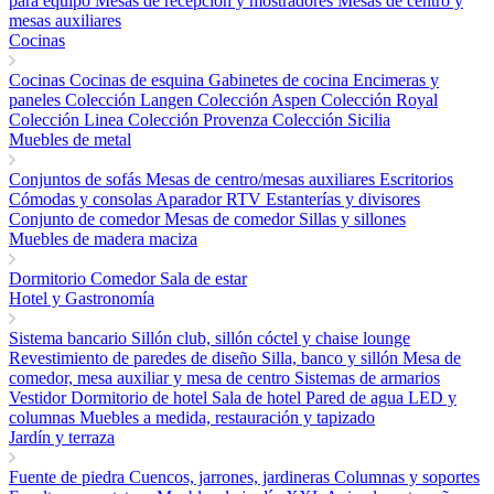
para equipo
Mesas de recepción y mostradores
Mesas de centro y
mesas auxiliares
Cocinas
Cocinas
Cocinas de esquina
Gabinetes de cocina
Encimeras y
paneles
Colección Langen
Colección Aspen
Colección Royal
Colección Linea
Colección Provenza
Colección Sicilia
Muebles de metal
Conjuntos de sofás
Mesas de centro/mesas auxiliares
Escritorios
Cómodas y consolas
Aparador RTV
Estanterías y divisores
Conjunto de comedor
Mesas de comedor
Sillas y sillones
Muebles de madera maciza
Dormitorio
Comedor
Sala de estar
Hotel y Gastronomía
Sistema bancario
Sillón club, sillón cóctel y chaise lounge
Revestimiento de paredes de diseño
Silla, banco y sillón
Mesa de
comedor, mesa auxiliar y mesa de centro
Sistemas de armarios
Vestidor
Dormitorio de hotel
Sala de hotel
Pared de agua LED y
columnas
Muebles a medida, restauración y tapizado
Jardín y terraza
Fuente de piedra
Cuencos, jarrones, jardineras
Columnas y soportes