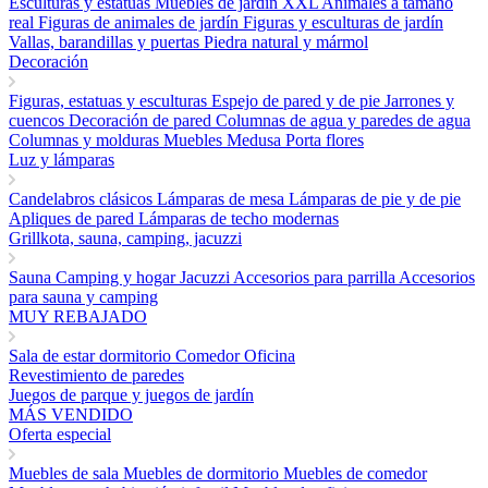
Esculturas y estatuas
Muebles de jardín
XXL Animales a tamaño
real
Figuras de animales de jardín
Figuras y esculturas de jardín
Vallas, barandillas y puertas
Piedra natural y mármol
Decoración
Figuras, estatuas y esculturas
Espejo de pared y de pie
Jarrones y
cuencos
Decoración de pared
Columnas de agua y paredes de agua
Columnas y molduras
Muebles Medusa
Porta flores
Luz y lámparas
Candelabros clásicos
Lámparas de mesa
Lámparas de pie y de pie
Apliques de pared
Lámparas de techo modernas
Grillkota, sauna, camping, jacuzzi
Sauna
Camping y hogar
Jacuzzi
Accesorios para parrilla
Accesorios
para sauna y camping
MUY REBAJADO
Sala de estar
dormitorio
Comedor
Oficina
Revestimiento de paredes
Juegos de parque y juegos de jardín
MÁS VENDIDO
Oferta especial
Muebles de sala
Muebles de dormitorio
Muebles de comedor