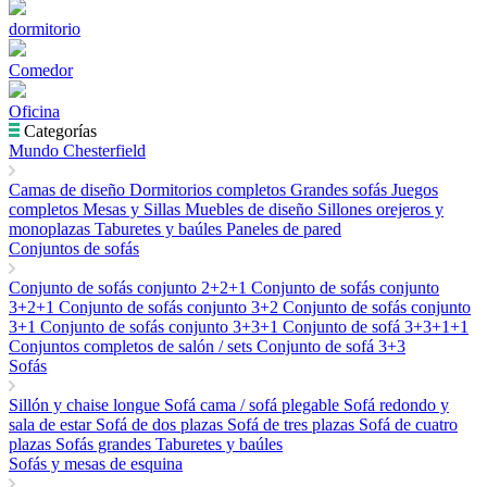
dormitorio
Comedor
Oficina
Categorías
Mundo Chesterfield
Camas de diseño
Dormitorios completos
Grandes sofás
Juegos
completos
Mesas y Sillas
Muebles de diseño
Sillones orejeros y
monoplazas
Taburetes y baúles
Paneles de pared
Conjuntos de sofás
Conjunto de sofás conjunto 2+2+1
Conjunto de sofás conjunto
3+2+1
Conjunto de sofás conjunto 3+2
Conjunto de sofás conjunto
3+1
Conjunto de sofás conjunto 3+3+1
Conjunto de sofá 3+3+1+1
Conjuntos completos de salón / sets
Conjunto de sofá 3+3
Sofás
Sillón y chaise longue
Sofá cama / sofá plegable
Sofá redondo y
sala de estar
Sofá de dos plazas
Sofá de tres plazas
Sofá de cuatro
plazas
Sofás grandes
Taburetes y baúles
Sofás y mesas de esquina