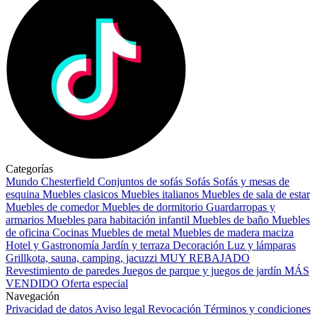
Categorías
Mundo Chesterfield
Conjuntos de sofás
Sofás
Sofás y mesas de
esquina
Muebles clasicos
Muebles italianos
Muebles de sala de estar
Muebles de comedor
Muebles de dormitorio
Guardarropas y
armarios
Muebles para habitación infantil
Muebles de baño
Muebles
de oficina
Cocinas
Muebles de metal
Muebles de madera maciza
Hotel y Gastronomía
Jardín y terraza
Decoración
Luz y lámparas
Grillkota, sauna, camping, jacuzzi
MUY REBAJADO
Revestimiento de paredes
Juegos de parque y juegos de jardín
MÁS
VENDIDO
Oferta especial
Navegación
Privacidad de datos
Aviso legal
Revocación
Términos y condiciones