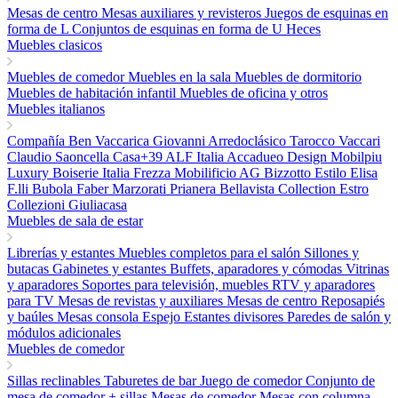
Mesas de centro
Mesas auxiliares y revisteros
Juegos de esquinas en
forma de L
Conjuntos de esquinas en forma de U
Heces
Muebles clasicos
Muebles de comedor
Muebles en la sala
Muebles de dormitorio
Muebles de habitación infantil
Muebles de oficina y otros
Muebles italianos
Compañía Ben
Vaccarica Giovanni
Arredoclásico
Tarocco Vaccari
Claudio Saoncella
Casa+39
ALF Italia
Accadueo Design
Mobilpiu
Luxury
Boiserie Italia
Frezza
Mobilificio AG
Bizzotto
Estilo Elisa
F.lli Bubola
Faber
Marzorati
Prianera
Bellavista Collection
Estro
Collezioni
Giuliacasa
Muebles de sala de estar
Librerías y estantes
Muebles completos para el salón
Sillones y
butacas
Gabinetes y estantes
Buffets, aparadores y cómodas
Vitrinas
y aparadores
Soportes para televisión, muebles RTV y aparadores
para TV
Mesas de revistas y auxiliares
Mesas de centro
Reposapiés
y baúles
Mesas consola
Espejo
Estantes divisores
Paredes de salón y
módulos adicionales
Muebles de comedor
Sillas reclinables
Taburetes de bar
Juego de comedor
Conjunto de
mesa de comedor + sillas
Mesas de comedor
Mesas con columna