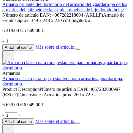
Armario brillante del dormitorio del armario del guardarropa de los
armarios del gabinete de la esquina muebles de lujo dorado beige
Número de artículo EAN: 4067282218604 (AKLLF)Armario de
esquina:aprox: 349 x 248 x 230 cmLongitud: a..
6 219.00 €
5 649.00 €
-
+
Más sobre el artículo
Añadir al carrito
Armarios
Armario clásico para ropa, estantería para armarios, guardarropa,
dormitorio.
Product DescriptionNúmero de artículo EAN: 4067282006997
(RZGT)Dimensiones:Armario:aprox: 260 x 72 x..
6 659.00 €
6 049.00 €
-
+
Más sobre el artículo
Añadir al carrito