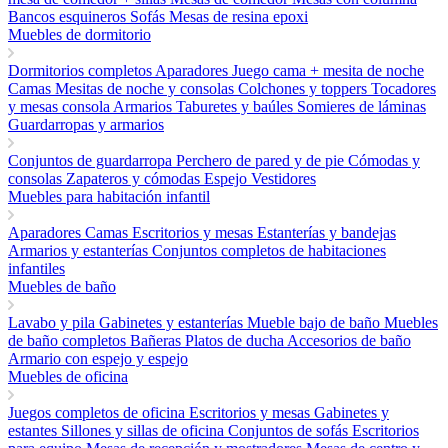
Bancos esquineros
Sofás
Mesas de resina epoxi
Muebles de dormitorio
Dormitorios completos
Aparadores
Juego cama + mesita de noche
Camas
Mesitas de noche y consolas
Colchones y toppers
Tocadores
y mesas consola
Armarios
Taburetes y baúles
Somieres de láminas
Guardarropas y armarios
Conjuntos de guardarropa
Perchero de pared y de pie
Cómodas y
consolas
Zapateros y cómodas
Espejo
Vestidores
Muebles para habitación infantil
Aparadores
Camas
Escritorios y mesas
Estanterías y bandejas
Armarios y estanterías
Conjuntos completos de habitaciones
infantiles
Muebles de baño
Lavabo y pila
Gabinetes y estanterías
Mueble bajo de baño
Muebles
de baño completos
Bañeras
Platos de ducha
Accesorios de baño
Armario con espejo y espejo
Muebles de oficina
Juegos completos de oficina
Escritorios y mesas
Gabinetes y
estantes
Sillones y sillas de oficina
Conjuntos de sofás
Escritorios