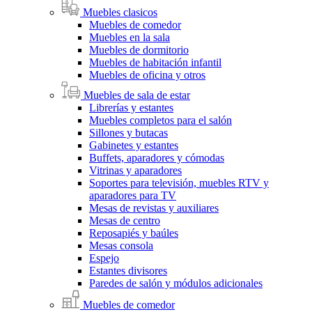
Muebles clasicos
Muebles de comedor
Muebles en la sala
Muebles de dormitorio
Muebles de habitación infantil
Muebles de oficina y otros
Muebles de sala de estar
Librerías y estantes
Muebles completos para el salón
Sillones y butacas
Gabinetes y estantes
Buffets, aparadores y cómodas
Vitrinas y aparadores
Soportes para televisión, muebles RTV y
aparadores para TV
Mesas de revistas y auxiliares
Mesas de centro
Reposapiés y baúles
Mesas consola
Espejo
Estantes divisores
Paredes de salón y módulos adicionales
Muebles de comedor