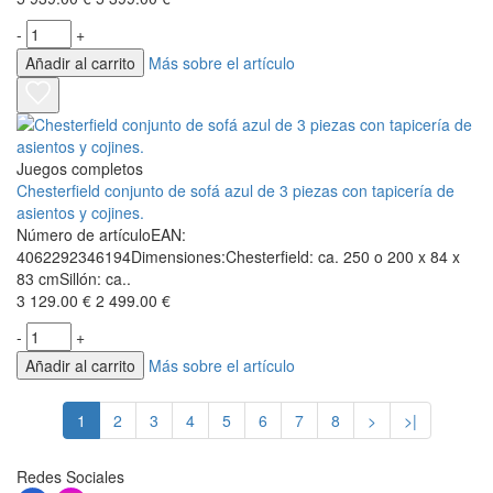
-
+
Añadir al carrito
Más sobre el artículo
Juegos completos
Chesterfield conjunto de sofá azul de 3 piezas con tapicería de
asientos y cojines.
Número de artículoEAN:
4062292346194Dimensiones:Chesterfield: ca. 250 o 200 x 84 x
83 cmSillón: ca..
3 129.00 €
2 499.00 €
-
+
Añadir al carrito
Más sobre el artículo
1
2
3
4
5
6
7
8
>
>|
Redes Sociales