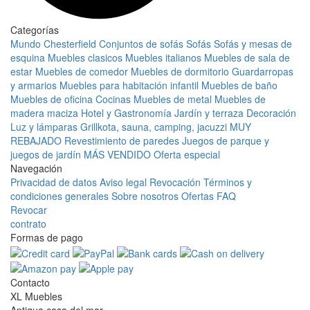
Categorías
Mundo Chesterfield
Conjuntos de sofás
Sofás
Sofás y mesas de
esquina
Muebles clasicos
Muebles italianos
Muebles de sala de
estar
Muebles de comedor
Muebles de dormitorio
Guardarropas
y armarios
Muebles para habitación infantil
Muebles de baño
Muebles de oficina
Cocinas
Muebles de metal
Muebles de
madera maciza
Hotel y Gastronomía
Jardín y terraza
Decoración
Luz y lámparas
Grillkota, sauna, camping, jacuzzi
MUY
REBAJADO
Revestimiento de paredes
Juegos de parque y
juegos de jardín
MÁS VENDIDO
Oferta especial
Navegación
Privacidad de datos
Aviso legal
Revocación
Términos y
condiciones generales
Sobre nosotros
Ofertas
FAQ
Revocar
contrato
Formas de pago
Contacto
XL Muebles
Antigua casa del mar,