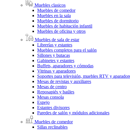
Muebles clasicos
Muebles de comedor
Muebles en la sala
Muebles de dormitorio
Muebles de habitación infantil
Muebles de oficina y otros
Muebles de sala de estar
Librerías y estantes
Muebles completos para el salón
Sillones y butacas
Gabinetes y estantes
Buffets, aparadores y cómodas
Vitrinas y aparadores
Soportes para televisión, muebles RTV y aparado
Mesas de revistas y auxiliares
Mesas de centro
Reposapiés y baúles
Mesas consola
Espejo
Estantes divisores
Paredes de salón y módulos adicionales
Muebles de comedor
Sillas reclinables