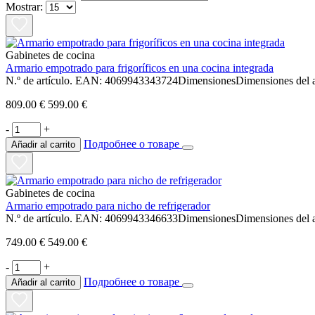
Mostrar:
Gabinetes de cocina
Armario empotrado para frigoríficos en una cocina integrada
N.º de artículo. EAN: 4069943343724DimensionesDimensiones del a
809.00 €
599.00 €
-
+
Подробнее о товаре
Añadir al carrito
Gabinetes de cocina
Armario empotrado para nicho de refrigerador
N.º de artículo. EAN: 4069943346633DimensionesDimensiones del a
749.00 €
549.00 €
-
+
Подробнее о товаре
Añadir al carrito