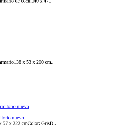
mario de cocina40 x 47..
rmario138 x 53 x 200 cm..
itorio nuevo
 57 x 222 cmColor: GrisD..