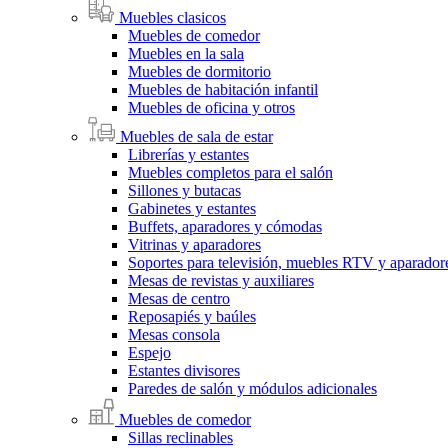
Muebles clasicos
Muebles de comedor
Muebles en la sala
Muebles de dormitorio
Muebles de habitación infantil
Muebles de oficina y otros
Muebles de sala de estar
Librerías y estantes
Muebles completos para el salón
Sillones y butacas
Gabinetes y estantes
Buffets, aparadores y cómodas
Vitrinas y aparadores
Soportes para televisión, muebles RTV y aparado
Mesas de revistas y auxiliares
Mesas de centro
Reposapiés y baúles
Mesas consola
Espejo
Estantes divisores
Paredes de salón y módulos adicionales
Muebles de comedor
Sillas reclinables