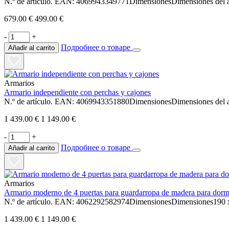
N.º de artículo. EAN: 4069943349771DimensionesDimensiones del ar
679.00 €
499.00 €
-
+
Подробнее о товаре
Añadir al carrito
Armarios
Armario independiente con perchas y cajones
N.º de artículo. EAN: 4069943351880DimensionesDimensiones del a
1 439.00 €
1 149.00 €
-
+
Подробнее о товаре
Añadir al carrito
Armarios
Armario moderno de 4 puertas para guardarropa de madera para dorm
N.º de artículo. EAN: 4062292582974DimensionesDimensiones190 x
1 439.00 €
1 149.00 €