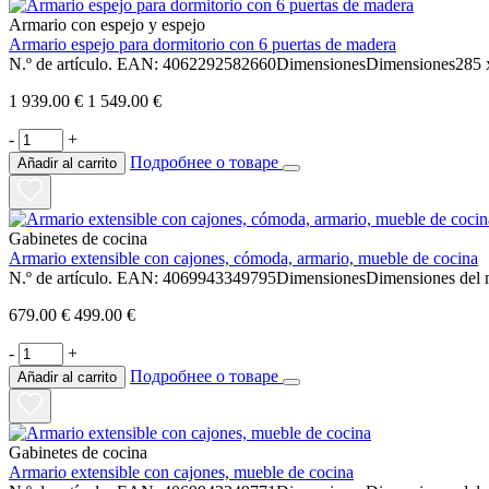
Armario con espejo y espejo
Armario espejo para dormitorio con 6 puertas de madera
N.º de artículo. EAN: 4062292582660DimensionesDimensiones285 x
1 939.00 €
1 549.00 €
-
+
Подробнее о товаре
Añadir al carrito
Gabinetes de cocina
Armario extensible con cajones, cómoda, armario, mueble de cocina
N.º de artículo. EAN: 4069943349795DimensionesDimensiones del m
679.00 €
499.00 €
-
+
Подробнее о товаре
Añadir al carrito
Gabinetes de cocina
Armario extensible con cajones, mueble de cocina